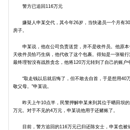
警方已追回116万元
嫌疑人申某交代，其今年26岁，当快递员一个月有3
房子。
申某说，他在公司负责送货，并不是收件员。他原本
天收件员恰巧生病，他代收了这个包裹。得知是一张银行
最终理智没有战胜贪念，他将120万元转到了自己的账户
“取走钱以后就后悔了，但不敢去自首，于是想用40
敬父母。”申某说。
昨天上午10点半，民警押解申某来到其位于晒田坝的
万元。对于不见的4万元，申某说他用于还赌账了。
目前，警方追回的116万元已归还陈女士，申某也被