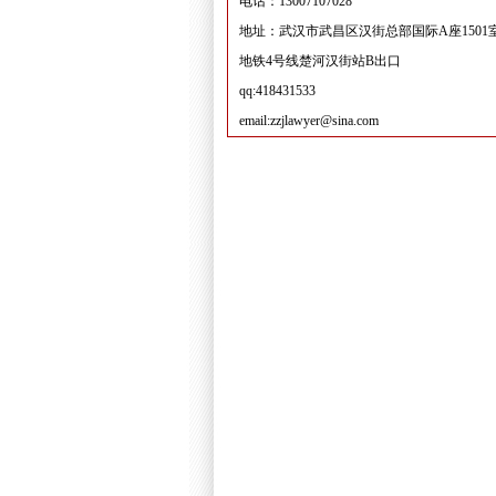
电话：13007107028
地址：武汉市武昌区汉街总部国际A座1501
地铁4号线楚河汉街站B出口
qq:418431533
email:zzjlawyer@sina.com