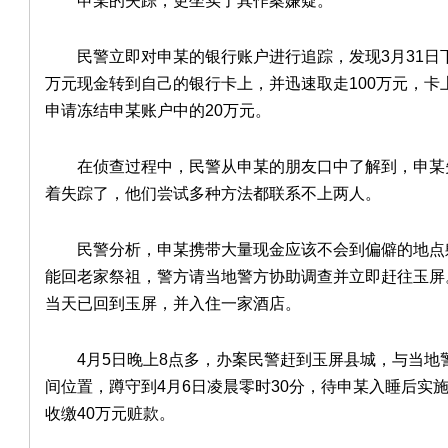
申某的失踪，更坐实了其作案嫌疑。
民警立即对申某的银行账户进行追踪，发现3月31日下
万元现金转到自己的银行卡上，并迅速取走100万元，卡
申请冻结申某账户中的20万元。
在侦查过程中，民警从申某的朋友口中了解到，申某
着失踪了，他们尝试多种方法都联系不上两人。
民警分析，申某携带大量现金应该不会到偏僻的地点
能回老家祭祖，警方请当地警方协助调查并立即赶往玉屏
当天已回到玉屏，并入住一家酒店。
4月5日晚上8点多，办案民警赶到玉屏县城，与当地
间位置，蹲守到4月6日凌晨零时30分，待申某入睡后实
收缴40万元赃款。