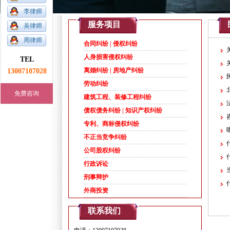
李律师
1
2
3
4
5
服务项目
吴律师
周律师
合同纠纷 | 侵权纠纷
人身损害侵权纠纷
TEL
13007107028
离婚纠纷 | 房地产纠纷
劳动纠纷
免费咨询
建筑工程、装修工程纠纷
债权债务纠纷 | 知识产权纠纷
专利、商标侵权纠纷
不正当竞争纠纷
公司股权纠纷
行政诉讼
刑事辩护
外商投资
联系我们