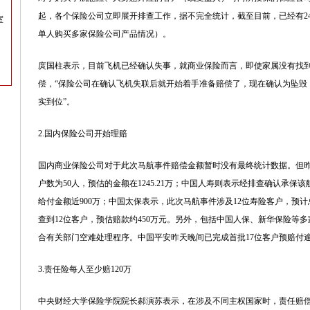
起，各个保险公司立即展开排查工作，据不完全统计，截至目前，已经有24
室
单人购买多家保险公司产品情况）。
庹国柱表示，目前飞机已经确认失事，就商业保险而言，即使家属没有找
偿，“保险公司在确认飞机失联后就开始着手准备赔偿了，现在确认为坠毁
实到位”。
2.国内保险公司开始理赔
国内商业保险公司对于此次马航事件赔偿金额暂时没有最终统计数据。但
户数为50人，预估的金额在1245.21万；
中国人寿
则表示经排查确认承保该航
给付金额近900万；
中国太保
表示，此次马航事件涉及12位寿险客户，预计
查到12位客户，预估赔款约450万元。另外，包括中国人保、
新华保险
等多
合有关部门空难处理程序。中国平安昨天晚间已完成首批17位客户预赔付逾
3.责任险每人至少赔120万
中央财经大学保险学院院长郝演苏表示，在涉及不同主权国家时，责任赔