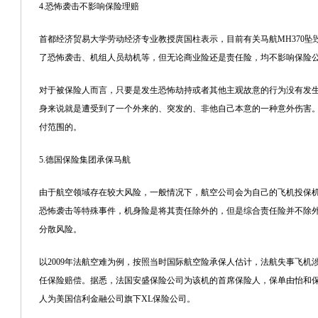
4.恐怖袭击不影响保险理赔
首都经济贸易大学劳动经济专业教授庹国柱表示，目前有关马航MH370
了恐怖袭击、机组人员劫机等，但无论商业险还是责任险，均不影响保险
对于被保险人而言，只要是发生恐怖劫持或者其他主观故意的行为没有发
身来说就是遭受到了一个外来的、突发的、非他自己本意的一种意外伤害
付范围的。
5.德国保险集团承保马航
由于航空领域存在较大风险，一般情况下，航空公司会为自己的飞机投保
恐怖袭击等特殊事件，机身险是将其责任除外的，但是综合责任险并不除
分散风险。
以2009年法航空难为例，按照当时国际航空险承保人估计，法航失事飞机涉
任保险赔偿。据悉，法国安盛保险公司为该机的首席保险人，保单由怡和
人为美国信利金融公司旗下XL保险公司。