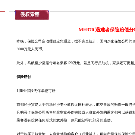
侵权索赔
MH370 遇难者保险赔偿分
昨晚，保险公司启动
理赔
应急通道
，据不完全统计，
国内
24家保险公司约
3000万元人民币。
此外，马航至少需赔付每名乘客120万元。若是飞行员劫机，家属还可提
保险赔付
1.
商业保险
无保单也可赔
首都经济贸易大学劳动经济专业教授庹国柱表示，航空事故的赔偿一般包
凡购买了保险公司所售的航空意外伤害险或人身意外险的乘客都可以获得
乘客没有投保任何形式的意外险，则只能获得此部分的赔偿。
对于购买了航意险、人身意外险的客户（或受益人）可向所投保的保险公司