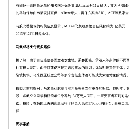
总部位于德国慕尼黑的知名国际保险集团Allianz3月11日确认，其为马航
的马航保单由韦莱安排直保，Allianz牵头，再保方案有AIG、ACE等数
马航此番投保的相关信息显示，MH370飞机机身险责任限额约为1亿美元，
2013年12月1日起承保。
马航或将支付更多赔偿
据了解，由于责任赔偿会因空难发生地、乘客国籍、承运人等条件的不同
往有很大差距。由于目前仍不确定该起事故的原因，无法明确责任主体，
隆坡机场、马来西亚航空公司等多个责任主体都可能成为索赔对象的情况
按照此前的案例，马来西亚航空可能为受害者支付更多的赔偿。1997年，
毁，该航空公司最初赔偿每位乘客约134万元人民币。一些受害者家属对
讼。最终，在韩国上诉的家庭获得了约合人民币376万元的赔偿，而在美国上
偿。
民事索赔