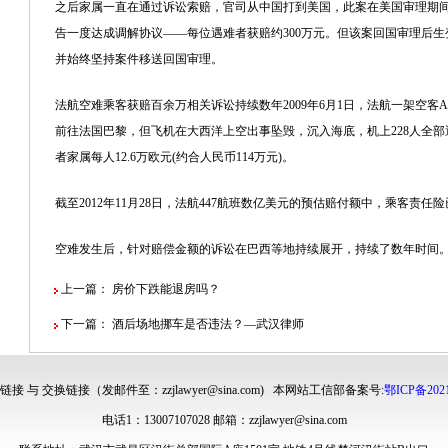
之后家属一直在通过诉讼索赔，官司从中国打到美国，此案在美国审理期
告一度达成调解协议——每位遇难者获赔约300万元。但该案回国审理后
并始终坚持案件移送回国审理。
法航空难乘客获赔百余万相关诉讼持续数年2009年6月1日，法航一架空客
前往法国巴黎，但飞机在
大西洋
上空出事坠毁，沉入海底，机上228人全
者家属每人12.6万欧元(约合人民币114万元)。
截至2012年11月28日，法航447航班数亿美元的预估赔付额中，乘客责任险
空难发生后，针对赔偿金额的诉讼在巴西等地持续展开，持续了数年时间
上一篇：
房价下跌能退房吗？
下一篇：
酒后场地挪车是否违法？—武汉律师
接 与 交换链接（发邮件至：zzjlawyer@sina.com) 本网站工信部备案号:
鄂ICP备2021
电话1：13007107028 邮箱：zzjlawyer@sina.com