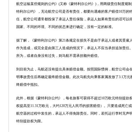
航空运输某些规则的公约》(又称《蒙特利尔公约》)，用两级责任制度规
特利尔公约》，无论航空公司是否有责任，都要向遇难的客户赔偿10万的
任，航空公司通常都投保了承运人责任保险，承运人如果有责任的话可以
国家、不同的环境、不同的状态来进行确定，没有一定的标准。
据了解，《蒙特利尔公约》第21条规定在损失不是由于承运人或者其受雇
作为造成，或完全是由第三人造成的情况下，承运人不应当承担追加责任
所为，或者自身没有过失，则马航不需承担额外赔偿。
到目前为止，马航还没有提出具体赔偿金额。按照国际惯例，航空公司会
明事故责任后再确定最终赔偿金额。此次马航先向乘客家属发放了3.1万
终赔偿中抵扣。
此外，根据《蒙特利尔公约》，每名旅客可获得不超过10万欧元特别提款权(20
权提高至11.31万欧元，大约120万元人民币的损害赔偿）。只要造成死
航空器的过程中发生的，承运人不得免除责任。同时，若托运行李时无声明，
特别提款权为限。