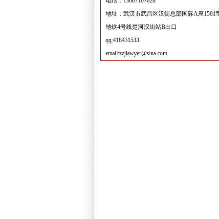
电话：13007107028
地址：武汉市武昌区汉街总部国际A座1501
地铁4号线楚河汉街站B出口
qq:418431533
email:zzjlawyer@sina.com