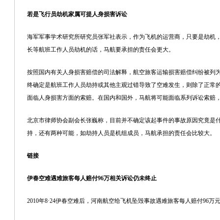
若是飞行员劫机家属可提人身损害诉讼
海军军事学术研究所研究员
张军
社表示，作为飞机的运营商，只要是劫机
长等航班工作人员劫机的话，马航要承担的责任会更大。
按照国内有关人身损害赔偿的司法解释，航空旅客运输损害赔偿纠纷被列
终确定是航班工作人员劫持或其他主观过错导致了空难发生，则除了正常
面临人身损害方面的索赔。在国内和国外，马航将可能面临系列诉讼索赔
北京市律师协会副会长张巍称，目前并不确定该起事件的事故原因究竟是
持，还有两种可能，如劫持人员是机组成员，马航承担的责任会比较大。
链接
伊春空难遇难旅客每人赔付96万相关诉讼仍未终止
2010年8·24伊春空难后，河南航空给飞机坠毁事故遇难旅客每人赔付96万